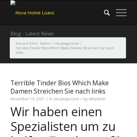
Blog - Latest News
You are here:
Home
/
Uncategorized
/
Terrible Tinder Bios Which Make Damen Streichen Sie nach
links
Terrible Tinder Bios Which Make
Damen Streichen Sie nach links
/
/
November 19, 2021
in
Uncategorized
by
tdhadmin
Wir haben einen
Spezialisten um zu